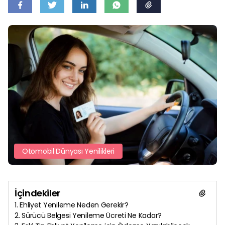
Oteller için Şarj İstasyonu
Mobil Uygulama
Oto Galeriler için Şarj İstasyonu
Elektrikli Araba Sözlüğü
Otoparklar için Şarj İstasyonu
Sıkça Sorulan Sorular
Oto Servisler için Şarj İstasyonu
Restoran ve Dinlenme Tesisleri için Şarj İstasyonu
Otomobil Dünyası Yenilikleri
İçindekiler
1. Ehliyet Yenileme Neden Gerekir?
2. Sürücü Belgesi Yenileme Ücreti Ne Kadar?