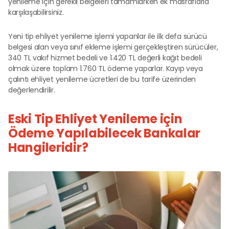
yenileme için gerekli belgeleri tamamlarken ek masraflarla
karşılaşabilirsiniz.
Yeni tip ehliyet yenileme işlemi yapanlar ile ilk defa sürücü
belgesi alan veya sınıf ekleme işlemi gerçekleştiren sürücüler,
340 TL vakıf hizmet bedeli ve 1.420 TL değerli kağıt bedeli
olmak üzere toplam 1.760 TL ödeme yaparlar. Kayıp veya
çalıntı ehliyet yenileme ücretleri de bu tarife üzerinden
değerlendirilir.
Eski Tip Ehliyet Yenileme için
Ödeme Yapılabilecek Bankalar
Hangileridir?