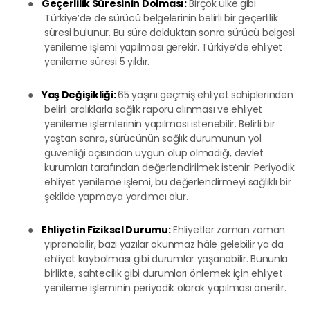
●
Geçerlilik Süresinin Dolması:
Birçok ülke gibi
Türkiye’de de sürücü belgelerinin belirli bir geçerlilik
süresi bulunur. Bu süre dolduktan sonra sürücü belgesi
yenileme işlemi yapılması gerekir. Türkiye’de ehliyet
yenileme süresi 5 yıldır.
●
Yaş Değişikliği:
65 yaşını geçmiş ehliyet sahiplerinden
belirli aralıklarla sağlık raporu alınması ve ehliyet
yenileme işlemlerinin yapılması istenebilir. Belirli bir
yaştan sonra, sürücünün sağlık durumunun yol
güvenliği açısından uygun olup olmadığı, devlet
kurumları tarafından değerlendirilmek istenir. Periyodik
ehliyet yenileme işlemi, bu değerlendirmeyi sağlıklı bir
şekilde yapmaya yardımcı olur.
●
Ehliyetin Fiziksel Durumu:
Ehliyetler zaman zaman
yıpranabilir, bazı yazılar okunmaz hâle gelebilir ya da
ehliyet kaybolması gibi durumlar yaşanabilir. Bununla
birlikte, sahtecilik gibi durumları önlemek için ehliyet
yenileme işleminin periyodik olarak yapılması önerilir.