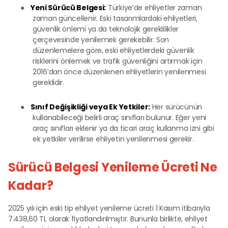
●
Yeni Sürücü Belgesi:
Türkiye’de ehliyetler zaman
zaman güncellenir. Eski tasarımlardaki ehliyetleri,
güvenlik önlemi ya da teknolojik gereklilikler
çerçevesinde yenilemek gerekebilir. Son
düzenlemelere göre, eski ehliyetlerdeki güvenlik
risklerini önlemek ve trafik güvenliğini artırmak için
2016’dan önce düzenlenen ehliyetlerin yenilenmesi
gereklidir.
●
Sınıf Değişikliği veya Ek Yetkiler:
Her sürücünün
kullanabileceği belirli araç sınıfları bulunur.
Eğer yeni
araç sınıfları eklenir ya da ticari araç kullanma izni gibi
ek yetkiler verilirse ehliyetin yenilenmesi gerekir.
Sürücü Belgesi Yenileme Ücreti Ne
Kadar?
2025 yılı için eski tip ehliyet yenileme ücreti 1 Kasım itibarıyla
7.438,60 TL olarak fiyatlandırılmıştır. Bununla birlikte, ehliyet