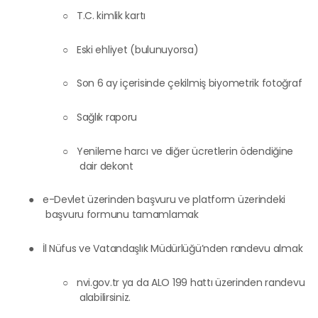
○
T.C. kimlik kartı
○
Eski ehliyet (bulunuyorsa)
○
Son 6 ay içerisinde çekilmiş biyometrik fotoğraf
○
Sağlık raporu
○
Yenileme harcı ve diğer ücretlerin ödendiğine
dair dekont
●
e-Devlet üzerinden başvuru ve platform üzerindeki
başvuru formunu tamamlamak
●
İl Nüfus ve Vatandaşlık Müdürlüğü’nden randevu almak
○
nvi.gov.tr ya da ALO 199 hattı üzerinden randevu
alabilirsiniz.