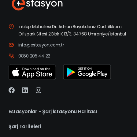
İnkılap Mahallesi Dr. Adnan Büyükdeniz Cad. Akkom
Ofispark Sitesi 2.Blok K:13/3, 34768 Ümraniye/İstanbul
info@estasyon.com.tr
0850 205 44 22
Estasyonlar - Şarj İstasyonu Haritası
Şarj Tarifeleri