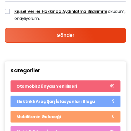
Kişisel Veriler Hakkında Aydınlatma Bildirimi'ni
okudum,
onaylıyorum.
Gönder
Kategoriler
49
Otomobil Dünyası Yenilikleri
9
Elektrikli Araç Şarj İstasyonları Blogu
6
Mobilitenin Geleceği