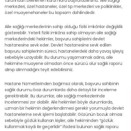
tarafından belirlenen kurumlara başvurabilirsiniz. Aile sağlığı
merkezleri, özel hastaneler, özel tıp merkezleri ve poliklinikler,
özel muayenehaneler bu kapsam dahilindedir.
Aile sağlığı merkezlerinin sahip olduğu fiziki imkânlar değişiklik
gösterebilir. Yeterli fiziki imkâna sahip olmayan aile sağlığı
merkezlerindeki hekimler, başvuru sahiplerini devlet
hastanesine sevk eder. Devlet hastanesine sevk edilen
başvuru sahiplerinin süreci, hastanelerdeki daha yavaş işleyiş
sebebiyle uzayabilir. Bu durumu yaşamamak adına, aile
hekimine muayene olmadan önce sürücü olur sağlık raporu
alınıp alınmadığını teyit edebilirsiniz.
Hastane hizmetlerinden bağımsız olarak, başvuru sahibinin
sağlık durumu bazı durumlarda daha detaylı bir inceleme
gerektirebilir. Bu durumlar, aile sağlığı merkezlerinde
incelenmesi zor olabilir. Aile hekimleri böyle durumlarda,
uzman bir hekimin değerlendirmesi gerekir yorumuyla devlet
hastanelerine sevk işlemi başlatabilir. Gözünün bozuk olması
sebebiyle gözlük kullanan kişiler, aile hekiminden “gözlük
kullanmak kaydı ile geçerlidir” ifadesi bulunan sağlık raporu