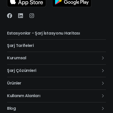
Estasyonlar - Şarj İstasyonu Haritası
Şarj Tarifeleri
Kurumsal
Hakkımızda
Şarj Çözümleri
İletişim
Bireysel Şarj Çözümleri
Ürünler
Mobil Uygulama
Kurumsal Şarj Çözümleri
DC Şarj İstasyonu
Kullanım Alanları
Kampanyalar
AC Şarj İstasyonu
Benzin İstasyonları
Blog
Elektrikli Araba Sözlüğü