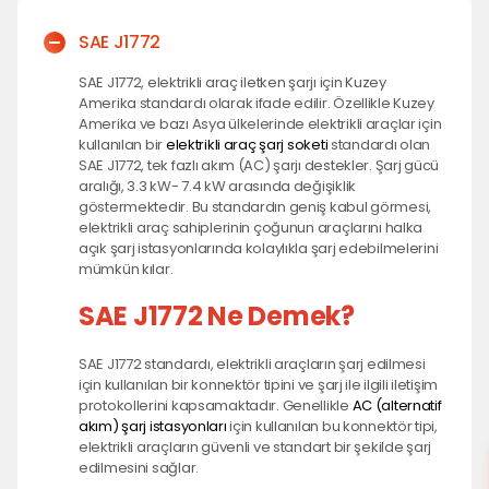
Oteller için Şarj İstasyonu
Mobil Uygulama
SAE J1772
Oto Galeriler için Şarj İstasyonu
Elektrikli Araba Sözlüğü
SAE J1772, elektrikli araç iletken şarjı için Kuzey
Otoparklar için Şarj İstasyonu
Amerika standardı olarak ifade edilir. Özellikle Kuzey
Amerika ve bazı Asya ülkelerinde elektrikli araçlar için
Sıkça Sorulan Sorular
Oto Servisler için Şarj İstasyonu
kullanılan bir
elektrikli araç şarj soketi
standardı olan
Restoran ve Dinlenme Tesisleri için Şarj İstasyonu
SAE J1772, tek fazlı akım (AC) şarjı destekler. Şarj gücü
aralığı, 3.3 kW- 7.4 kW arasında değişiklik
göstermektedir. Bu standardın geniş kabul görmesi,
elektrikli araç sahiplerinin çoğunun araçlarını halka
açık şarj istasyonlarında kolaylıkla şarj edebilmelerini
mümkün kılar.
SAE J1772 Ne Demek?
SAE J1772 standardı, elektrikli araçların şarj edilmesi
için kullanılan bir konnektör tipini ve şarj ile ilgili iletişim
protokollerini kapsamaktadır. Genellikle
AC (alternatif
akım) şarj istasyonları
için kullanılan bu konnektör tipi,
elektrikli araçların güvenli ve standart bir şekilde şarj
edilmesini sağlar.