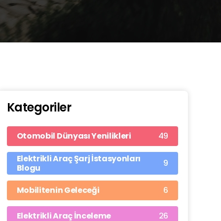
Kategoriler
49
Otomobil Dünyası Yenilikleri
Elektrikli Araç Şarj İstasyonları
9
Blogu
6
Mobilitenin Geleceği
26
Elektrikli Araç İnceleme