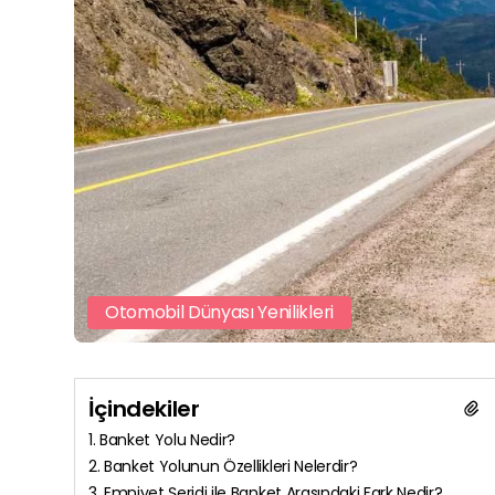
Otomobil Dünyası Yenilikleri
İçindekiler
1. Banket Yolu Nedir?
2. Banket Yolunun Özellikleri Nelerdir?
3. Emniyet Şeridi ile Banket Arasındaki Fark Nedir?