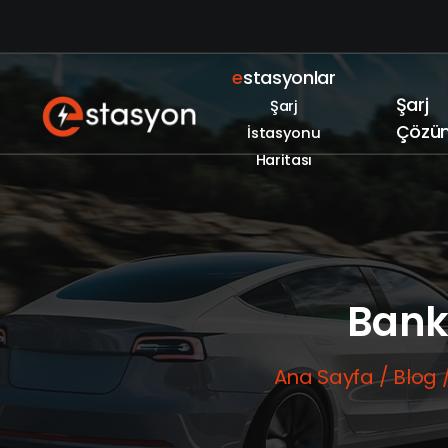
e
stasyonlar
Şarj
Şarj
Çözüm
İstasyonu
Haritası
Bank
Ana Sayfa
Blog