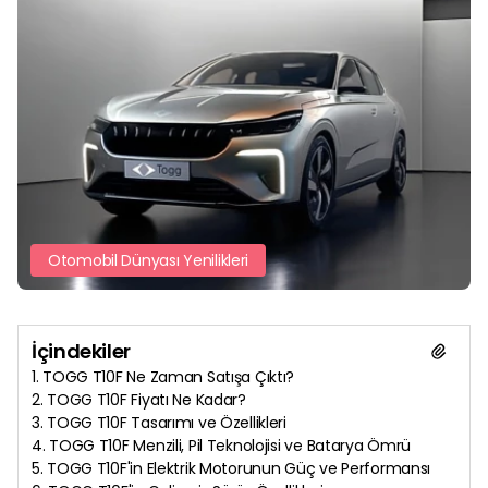
Oteller için Şarj İstasyonu
Mobil Uygulama
Oto Galeriler için Şarj İstasyonu
Elektrikli Araba Sözlüğü
Otoparklar için Şarj İstasyonu
Sıkça Sorulan Sorular
Oto Servisler için Şarj İstasyonu
Restoran ve Dinlenme Tesisleri için Şarj İstasyonu
Otomobil Dünyası Yenilikleri
İçindekiler
1. TOGG T10F Ne Zaman Satışa Çıktı?
2. TOGG T10F Fiyatı Ne Kadar?
3. TOGG T10F Tasarımı ve Özellikleri
4. TOGG T10F Menzili, Pil Teknolojisi ve Batarya Ömrü
5. TOGG T10F'in Elektrik Motorunun Güç ve Performansı