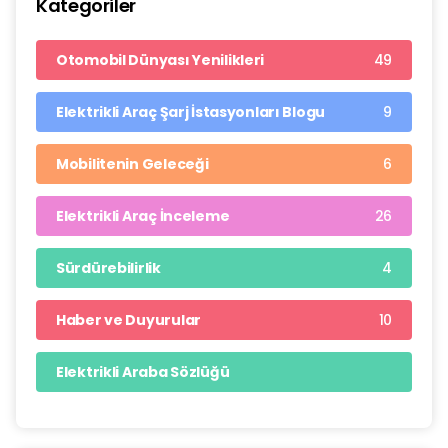
Kategoriler
49
Otomobil Dünyası Yenilikleri
9
Elektrikli Araç Şarj İstasyonları Blogu
6
Mobilitenin Geleceği
26
Elektrikli Araç İnceleme
4
Sürdürebilirlik
10
Haber ve Duyurular
Elektrikli Araba Sözlüğü