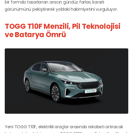
bir formda tasarlanan aracın gündüz farları, kararlı
görünümünü pekiştirerek yoldaki hakimiyetini vurguluyor.
TOGG T10F Menzili, Pil Teknolojisi
ve Batarya Ömrü
Yeni TOGG T10F, elektrikli araçlar arasında rekabeti artıracak