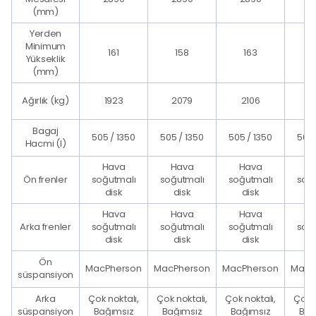
(mm)
Yerden
Minimum
161
158
163
Yükseklik
(mm)
Ağırlık (kg)
1923
2079
2106
2
Bagaj
505 / 1350
505 / 1350
505 / 1350
505 
Hacmi (l)
Hava
Hava
Hava
H
Ön frenler
soğutmalı
soğutmalı
soğutmalı
soğ
disk
disk
disk
d
Hava
Hava
Hava
H
Arka frenler
soğutmalı
soğutmalı
soğutmalı
soğ
disk
disk
disk
d
Ön
MacPherson
MacPherson
MacPherson
MacP
süspansiyon
Arka
Çok noktalı,
Çok noktalı,
Çok noktalı,
Çok n
süspansiyon
Bağımsız
Bağımsız
Bağımsız
Bağ