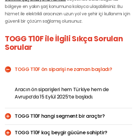
bölgeye en yakın şarj konumuna kolayca ulaşabilirsiniz. Bu
hizmet ile elektrikli aracınızın uzun yol ve şehir içi kullanımı için
güvenli bir çözüm sağlamış olursunuz.
TOGG T10F ile İlgili Sıkça Sorulan
Sorular
TOGG T10F ön siparişi ne zaman başladı?
Aracın ön siparişleri hem Türkiye hem de
Avrupa’da 15 Eylül 2025’te başladı.
TOGG T10F hangi segment bir araçtır?
Sedan segmentinde konumlandırılan elektrikli bir
TOGG T10F kaç beygir gücüne sahiptir?