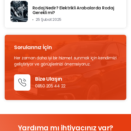
Rodaj Nedir? Elektrikli Arabalarda Rodaj
Gerekli mi?
25 Şubat 2025
Sorularınız İçin
Her zaman daha iyi bir hizmet sunmak için kendimizi
geliştiriyor ve görüşlerinizi önemsiyoruz.
Bize Ulaşın
0850 205 44 22
Yardıma mı ihtiyacınız var?