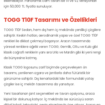
eklenebiliyor. Panoramik cam tavan ise V1 ve V2 versiyonları
için 50,000 TL fiyatla sunuluyor.
TOGG T10F Tasarımı ve Özellikleri
TOGG T10F Sedan, hem dış hem iç mekânda yenilikçi çizgilere
sahiptir. Keskin hatları, aerodinamik yapısı ve özel TOGG T10F
renkleri ile dikkat çekmeyi başarıyor. Aracın tasarımında
yöresel renklere ağırlık veren TOGG; Gemlik, Oltu ve Kula gibi
klasik coğrafi renklerin yanı sıra Urla ve Mardin gibi iki yeni rengi
de bünyesine katmış.
Klasik TOGG logosunu zarif biçimde çerçeveleyen ön
tasarımı, yenilenen ızgara ve jantlarla daha fütüristik bir
görünüme sahiptir. Dış kenarlardaki lale formundaki yatay
çizgiler ise iç mekân tasarımına da yansıtıyor.
Yeni tasarlanan jant seçenekleri ve tavan opsiyonu, araca
kişisel bir dokunuş katıyor. İç mekânda ise sürücüyü saran
dijital kokpit teknolojisi, geniş ekranlarıyla öne çıkıyor. Aracın en