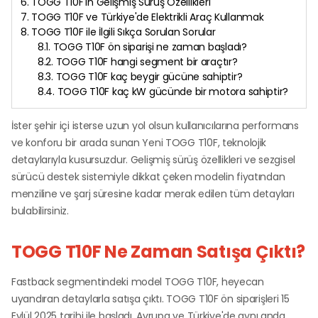
6. TOGG T10F'in Gelişmiş Sürüş Özellikleri
7. TOGG T10F ve Türkiye'de Elektrikli Araç Kullanmak
8. TOGG T10F ile İlgili Sıkça Sorulan Sorular
8.1. TOGG T10F ön siparişi ne zaman başladı?
8.2. TOGG T10F hangi segment bir araçtır?
8.3. TOGG T10F kaç beygir gücüne sahiptir?
8.4. TOGG T10F kaç kW gücünde bir motora sahiptir?
İster şehir içi isterse uzun yol olsun kullanıcılarına performans
ve konforu bir arada sunan Yeni TOGG T10F, teknolojik
detaylarıyla kusursuzdur. Gelişmiş sürüş özellikleri ve sezgisel
sürücü destek sistemiyle dikkat çeken modelin fiyatından
menziline ve şarj süresine kadar merak edilen tüm detayları
bulabilirsiniz.
TOGG T10F Ne Zaman Satışa Çıktı?
Fastback segmentindeki model TOGG T10F, heyecan
uyandıran detaylarla satışa çıktı. TOGG T10F ön siparişleri 15
Eylül 2025 tarihi ile başladı. Avrupa ve Türkiye'de aynı anda