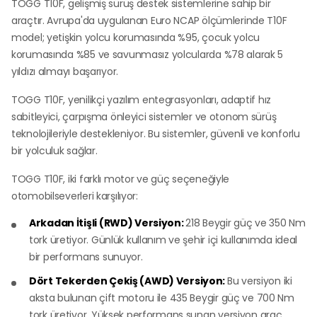
TOGG T10F, gelişmiş sürüş destek sistemlerine sahip bir
araçtır. Avrupa'da uygulanan Euro NCAP ölçümlerinde T10F
model; yetişkin yolcu korumasında %95, çocuk yolcu
korumasında %85 ve savunmasız yolcularda %78 alarak 5
yıldızı almayı başarıyor.
TOGG T10F, yenilikçi yazılım entegrasyonları, adaptif hız
sabitleyici, çarpışma önleyici sistemler ve otonom sürüş
teknolojileriyle destekleniyor. Bu sistemler, güvenli ve konforlu
bir yolculuk sağlar.
TOGG T10F, iki farklı motor ve güç seçeneğiyle
otomobilseverleri karşılıyor:
Arkadan İtişli (RWD) Versiyon:
218 Beygir güç ve 350 Nm
tork üretiyor. Günlük kullanım ve şehir içi kullanımda ideal
bir performans sunuyor.
Dört Tekerden Çekiş (AWD) Versiyon:
Bu versiyon iki
aksta bulunan çift motoru ile 435 Beygir güç ve 700 Nm
tork üretiyor. Yüksek performans sunan versiyon araç