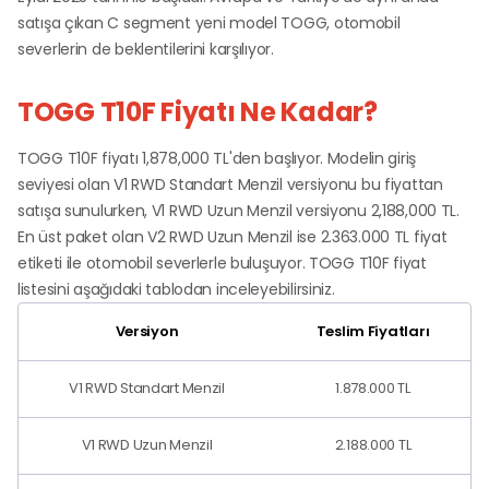
satışa çıkan C segment yeni model TOGG, otomobil
severlerin de beklentilerini karşılıyor.
TOGG T10F Fiyatı Ne Kadar?
TOGG T10F fiyatı 1,878,000 TL'den başlıyor. Modelin giriş
seviyesi olan V1 RWD Standart Menzil versiyonu bu fiyattan
satışa sunulurken, V1 RWD Uzun Menzil versiyonu 2,188,000 TL.
En üst paket olan V2 RWD Uzun Menzil ise 2.363.000 TL fiyat
etiketi ile otomobil severlerle buluşuyor. TOGG T10F fiyat
listesini aşağıdaki tablodan inceleyebilirsiniz.
Versiyon
Teslim Fiyatları
V1 RWD Standart Menzil
1.878.000 TL
V1 RWD Uzun Menzil
2.188.000 TL