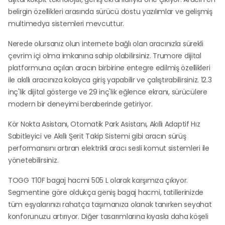
belirgin özellikleri arasında sürücü dostu yazılımlar ve gelişmiş
multimedya sistemleri mevcuttur.
Nerede olursanız olun internete bağlı olan aracınızla sürekli
çevrim içi olma imkanına sahip olabilirsiniz. Trumore dijital
platformuna açılan aracın birbirine entegre edilmiş özellikleri
ile akıllı aracınıza kolayca giriş yapabilir ve çalıştırabilirsiniz. 12.3
inç'lik dijital gösterge ve 29 inç'lik eğlence ekranı, sürücülere
modern bir deneyimi beraberinde getiriyor.
Kör Nokta Asistanı, Otomatik Park Asistanı, Akıllı Adaptif Hız
Sabitleyici ve Akıllı Şerit Takip Sistemi gibi aracın sürüş
performansını artıran elektrikli aracı sesli komut sistemleri ile
yönetebilirsiniz.
TOGG T10F bagaj hacmi 505 L olarak karşımıza çıkıyor.
Segmentine göre oldukça geniş bagaj hacmi, tatillerinizde
tüm eşyalarınızı rahatça taşımanıza olanak tanırken seyahat
konforunuzu artırıyor. Diğer tasarımlarına kıyasla daha köşeli