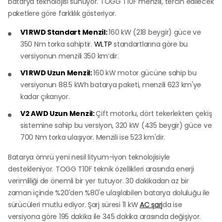
batarya teknolojisi sunuyor. TOGG T10F menzili, tercih edilecek
paketlere göre farklılık gösteriyor.
V1 RWD Standart Menzil:
160 kW (218 beygir) güce ve
350 Nm torka sahiptir.
WLTP
standartlarına göre bu
versiyonun menzili 350 km’dir.
V1 RWD Uzun Menzil:
160 kW motor gücüne sahip bu
versiyonun 88.5 kWh batarya paketi, menzili 623 km'ye
kadar çıkarıyor.
V2 AWD Uzun Menzil:
Çift motorlu, dört tekerlekten çekiş
sistemine sahip bu versiyon, 320 kW (435 beygir) güce ve
700 Nm torka ulaşıyor. Menzili ise 523 km'dir.
Batarya ömrü yeni nesil lityum-iyon teknolojisiyle
destekleniyor. TOGG T10F teknik özellikleri arasında enerji
verimliliği de önemli bir yer tutuyor. 30 dakikadan az bir
zaman içinde %20'den %80'e ulaşılabilen batarya doluluğu ile
sürücüleri mutlu ediyor. Şarj süresi 11 kW
AC şarj
da ise
versiyona göre 195 dakika ile 345 dakika arasında değişiyor.