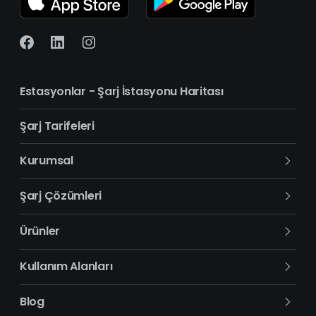
Estasyonlar - Şarj İstasyonu Haritası
Şarj Tarifeleri
Kurumsal
Hakkımızda
Şarj Çözümleri
İletişim
Bireysel Şarj Çözümleri
Ürünler
Mobil Uygulama
Kurumsal Şarj Çözümleri
DC Şarj İstasyonu
Kullanım Alanları
Kampanyalar
AC Şarj İstasyonu
Benzin İstasyonları
Blog
Elektrikli Araba Sözlüğü