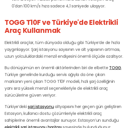
0'dan 100 km/s hıza sadece 4,1 saniyede ulaşıyor.
TOGG T10F ve Türkiye'de Elektrikli
Araç Kullanmak
Elektrikli araçlar, tüm dünyada olduğu gibi Türkiye’de de hızla
yaygınlaşıyor. Şarj istasyonu sayısının ve alt yapısının artması,
uzun yolculuklardaki menzil endişesini önemli ölçüde azaltıyor.
Bu dönüşümün en önemli aktörlerinden biri de elbette
TOGG
.
Türkiye genelinde kurduğu servis ağıyla da öne çıkan
markanın yeni çıkan TOGG T10F modeli, hızlı şarj özelliğinin
yanı sıra yüksek menzil seçenekleriyle de elektrikli araç
sürücülerine güven veriyor.
Türkiye’deki
şarj istasyonu
altyapısını her geçen gün geliştiren
Estasyon, kullanıcı dostu çözümleriyle elektrikli araç
sahiplerine önemli avantajlar sunuyor. Estasyon’un sunduğu
elektrikli şarj istasyonu haritası
sayesinde bulunduğunuz