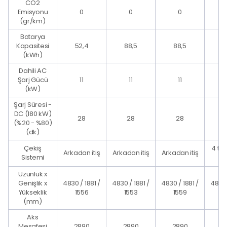
CO2
Emisyonu
0
0
0
(gr/km)
Batarya
Kapasitesi
52,4
88,5
88,5
8
(kWh)
Dahili AC
Şarj Gücü
11
11
11
(kW)
Şarj Süresi -
DC (180 kW)
28
28
28
(%20 - %80)
(dk)
Çekiş
4 te
Arkadan itiş
Arkadan itiş
Arkadan itiş
Sistemi
ç
Uzunluk x
Genişlik x
4830 / 1881 /
4830 / 1881 /
4830 / 1881 /
4830 
Yükseklik
1556
1553
1559
1
(mm)
Aks
Mesafesi
2890
2890
2890
2