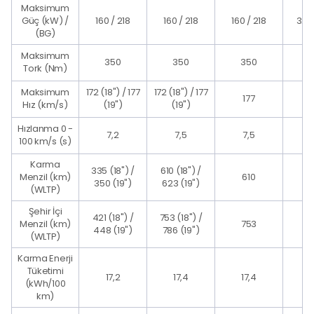
Maksimum
Güç (kW) /
160 / 218
160 / 218
160 / 218
320
(BG)
Maksimum
350
350
350
Tork (Nm)
Maksimum
172 (18") / 177
172 (18") / 177
177
Hız (km/s)
(19")
(19")
Hızlanma 0 -
7,2
7,5
7,5
100 km/s (s)
Karma
335 (18") /
610 (18") /
Menzil (km)
610
350 (19")
623 (19")
(WLTP)
Şehir İçi
421 (18") /
753 (18") /
Menzil (km)
753
6
448 (19")
786 (19")
(WLTP)
Karma Enerji
Tüketimi
17,2
17,4
17,4
2
(kWh/100
km)