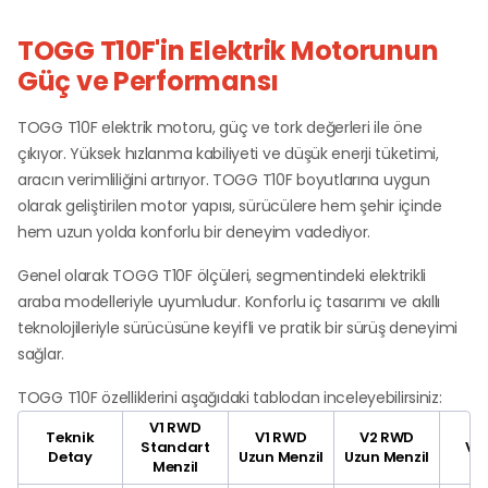
TOGG T10F'in Elektrik Motorunun
Güç ve Performansı
TOGG T10F elektrik motoru, güç ve tork değerleri ile öne
çıkıyor. Yüksek hızlanma kabiliyeti ve düşük enerji tüketimi,
aracın verimliliğini artırıyor. TOGG T10F boyutlarına uygun
olarak geliştirilen motor yapısı, sürücülere hem şehir içinde
hem uzun yolda konforlu bir deneyim vadediyor.
Genel olarak TOGG T10F ölçüleri, segmentindeki elektrikli
araba modelleriyle uyumludur. Konforlu iç tasarımı ve akıllı
teknolojileriyle sürücüsüne keyifli ve pratik bir sürüş deneyimi
sağlar.
TOGG T10F özelliklerini aşağıdaki tablodan inceleyebilirsiniz:
V1 RWD
Teknik
V1 RWD
V2 RWD
Standart
V2
Detay
Uzun Menzil
Uzun Menzil
Menzil