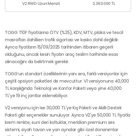
V2 RWD Uzun Menzil
2.363.000 TL
TOGG T10F fiyatlarına ÖTV (%25), KDV, MTV, plaka ve tescil
masrafları dahilken trafik sigortası ve kasko dahil değildir.
Ayrıca fiyatların 15/09/2025 tarihinden itibaren geçerli
olduğunu, ancak kesin fiyatın araç teslim tarihinde esas
alınacağını da belirtmek gerekir.
TOGG’un standart özelliklerinin yanı sıra, farklı versiyonlar için
çeşitli opsiyon paketleri de mevcuttur. V1 versiyonuna 40,000
TL karşılığında Teknoloji ve Konfor Paketi veya yine 40,000
TL'ye 19 inç jantlar eklenebiliyor.
V2 versiyonu için ise 30,000 TL'ye Kış Paketi ve Akıllı Destek
Paketi gibi seçenekler sunuluyor. Ayrıca V2'ye 50,000 TL fiyatla
krem renkte, suni deri koltuklar, meridian premium ses
sistemi, siyah tavan ve yan aynalar gibi özel donanımlar